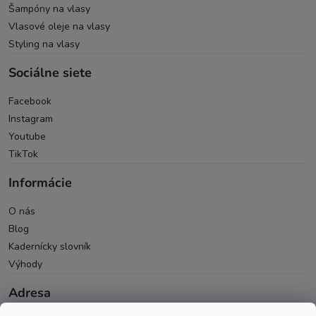
Šampóny na vlasy
Vlasové oleje na vlasy
Styling na vlasy
Sociálne siete
Facebook
Instagram
Youtube
TikTok
Informácie
O nás
Blog
Kadernícky slovník
Výhody
Adresa