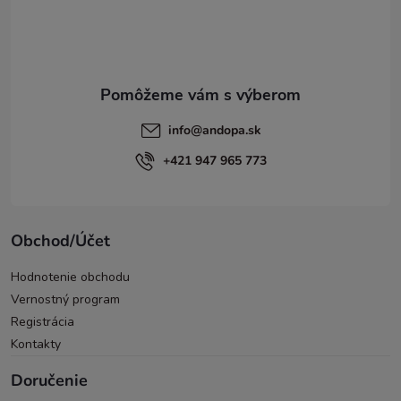
i
e
info
@
andopa.sk
+421 947 965 773
Obchod/Účet
Hodnotenie obchodu
Vernostný program
Registrácia
Kontakty
Doručenie