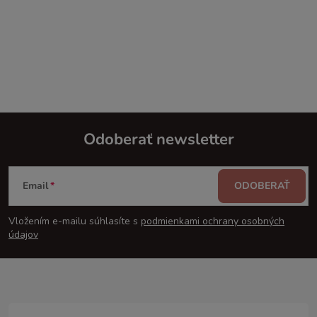
Odoberať newsletter
Z
Email
ODOBERAŤ
á
Vložením e-mailu súhlasíte s
podmienkami ochrany osobných
p
údajov
ä
t