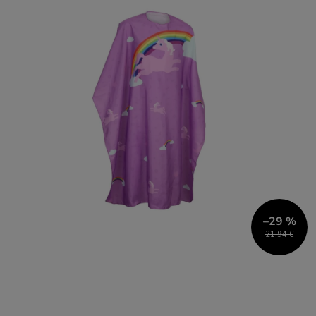
–29 %
21,94 €