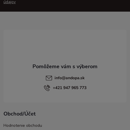
p
údajov
ä
t
i
e
info
@
andopa.sk
+421 947 965 773
Obchod/Účet
Hodnotenie obchodu