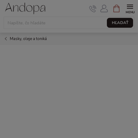
Prejsť
NÁKUPNÝ
KOŠÍK
na
obsah
HĽADAŤ
Masky, oleje a toniká