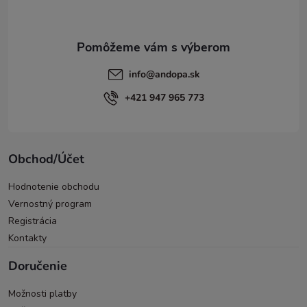
i
e
info
@
andopa.sk
+421 947 965 773
Obchod/Účet
Hodnotenie obchodu
Vernostný program
Registrácia
Kontakty
Doručenie
Možnosti platby