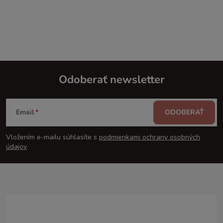
Odoberať newsletter
Z
Email
ODOBERAŤ
á
Vložením e-mailu súhlasíte s
podmienkami ochrany osobných
p
údajov
ä
t