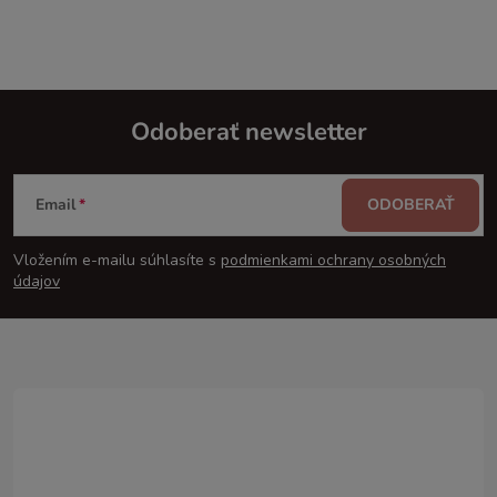
Odoberať newsletter
Z
Email
ODOBERAŤ
á
Vložením e-mailu súhlasíte s
podmienkami ochrany osobných
p
údajov
ä
t
i