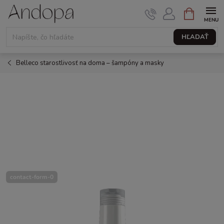
Prejsť
NÁKUPNÝ
KOŠÍK
na
obsah
HĽADAŤ
Belleco starostlivosť na doma – šampóny a masky
contact-form-0