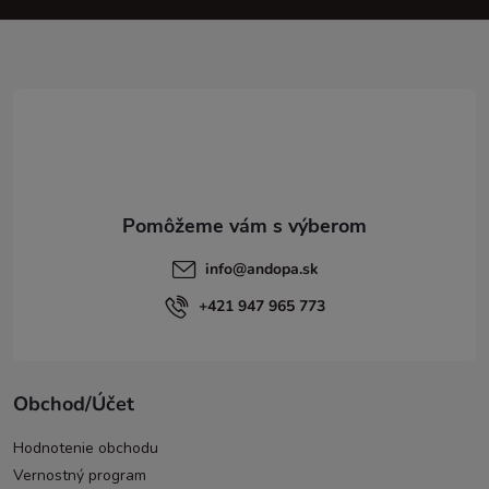
ä
t
i
e
info
@
andopa.sk
+421 947 965 773
Obchod/Účet
Hodnotenie obchodu
Vernostný program