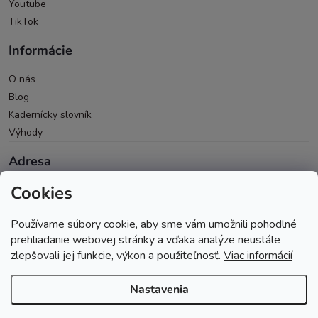
Youtube
TikTok
Informácie
O nás
Blog
Kadernícky slovník
Výhody
Adresa
Cookies
Oravická 614/14
028 01 Trstená
Používame súbory cookie, aby sme vám umožnili pohodlné
Okres Tvrdošín
prehliadanie webovej stránky a vďaka analýze neustále
zlepšovali jej funkcie, výkon a použiteľnosť.
Viac informácií
Nastavenia
Copyright 2026
Andopa
. Všetky práva vyhradené.