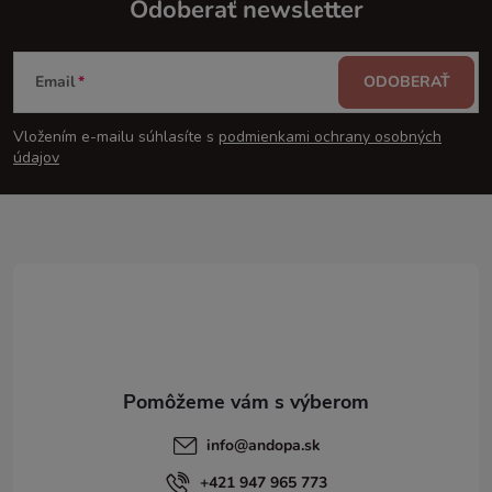
Odoberať newsletter
Z
Email
ODOBERAŤ
á
Vložením e-mailu súhlasíte s
podmienkami ochrany osobných
p
údajov
ä
t
i
e
info
@
andopa.sk
+421 947 965 773