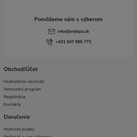
i
e
info
@
andopa.sk
+421 947 965 773
Obchod/Účet
Hodnotenie obchodu
Vernostný program
Registrácia
Kontakty
Doručenie
Možnosti platby
Možnosti a cena dopravy