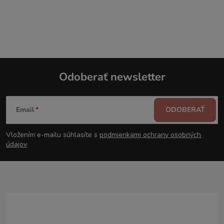
Odoberať newsletter
Z
Email
ODOBERAŤ
á
Vložením e-mailu súhlasíte s
podmienkami ochrany osobných
p
údajov
ä
t