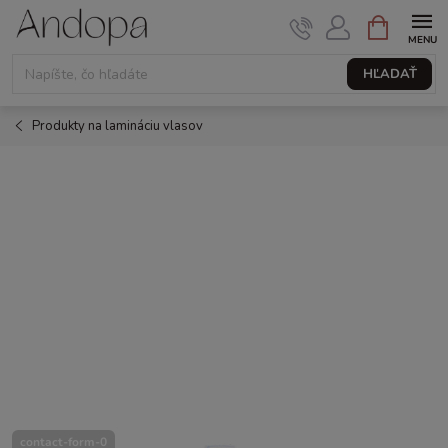
Prejsť
NÁKUPNÝ
KOŠÍK
na
obsah
HĽADAŤ
Produkty na lamináciu vlasov
contact-form-0