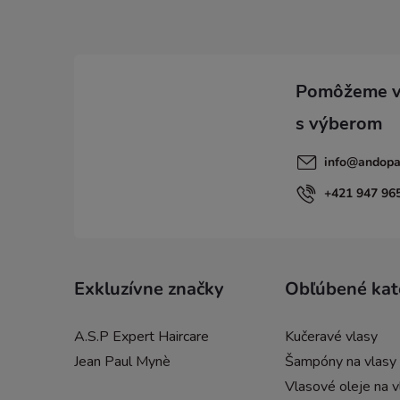
p
ä
t
i
info
@
andopa
e
+421 947 96
Exkluzívne značky
Obľúbené kat
A.S.P Expert Haircare
Kučeravé vlasy
Jean Paul Mynè
Šampóny na vlasy
Vlasové oleje na v