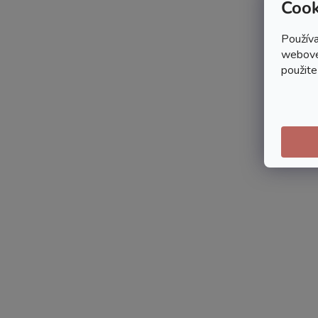
Cook
Používa
webovej
použite