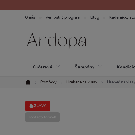
Prejsť
na
O nás
Vernostný program
Blog
Kadernícky slo
obsah
Kučeravé
Šampóny
Kondici
Pomôcky
Hrebene na vlasy
Hrebeň na vlasy
Domov
ZĽAVA
contact-form-0