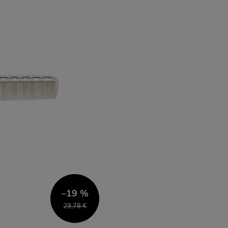
–19 %
29,78 €