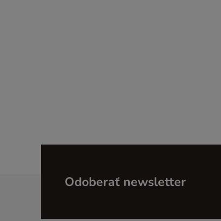
Z
Odoberať newsletter
á