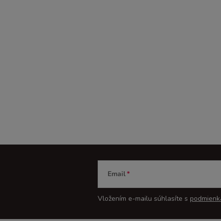
Email
Vložením e-mailu súhlasíte s
podmienk