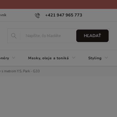
+421 947 965 773
vník
HĽADAŤ
onéry
Masky, oleje a toniká
Styling
 s metrom Y.S. Park - G33