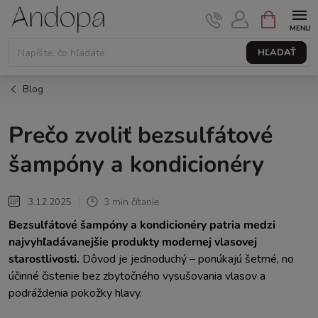
Prejsť
NÁKUPNÝ
KOŠÍK
na
obsah
HĽADAŤ
Blog
Prečo zvoliť bezsulfátové
šampóny a kondicionéry
3 min čítanie
3.12.2025
Bezsulfátové šampóny a kondicionéry patria medzi
najvyhľadávanejšie produkty modernej vlasovej
starostlivosti.
Dôvod je jednoduchý – ponúkajú šetrné, no
účinné čistenie bez zbytočného vysušovania vlasov a
podráždenia pokožky hlavy.