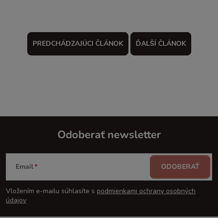
PREDCHÁDZAJÚCI ČLÁNOK
ĎALŠÍ ČLÁNOK
Odoberať newsletter
Z
Email
ODOBERAŤ
á
Vložením e-mailu súhlasíte s
podmienkami ochrany osobných
p
údajov