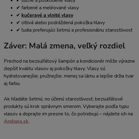
✔ suché a poškodené vlasy
✔ farbené a melírované vlasy
✔
kučeravé a vlnité vlasy
✔ citlivá alebo podráždená pokožka hlavy
✔ ľudia preferujúci šetrnú a profesionálnu starostlivosť
Záver: Malá zmena, veľký rozdiel
Prechod na bezsulfátový šampón a kondicionér môže výrazne
zlepšiť kvalitu vlasov aj pokožky hlavy. Vlasy sú
hydratovanejšie, pružnejšie, menej sa lámu a lepšie držia tvar
aj farbu.
Ak hľadáte šetrnú, no účinnú starostlivosť, bezsulfátové
produkty sú krok správnym smerom. Vyberajte podľa typu
vlasov a doprajte im presne to, čo potrebujú – nájdete ich na
Andopa.sk
.