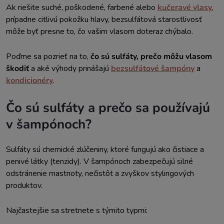
Ak riešite suché, poškodené, farbené alebo
kučeravé vlasy
,
prípadne citlivú pokožku hlavy, bezsulfátová starostlivosť
môže byť presne to, čo vašim vlasom doteraz chýbalo.
Poďme sa pozrieť na to,
čo sú sulfáty, prečo môžu vlasom
škodiť
a aké výhody prinášajú
bezsulfátové šampóny
a
kondicionéry
.
Čo sú sulfáty a prečo sa používajú
v šampónoch?
Sulfáty sú chemické zlúčeniny, ktoré fungujú ako čistiace a
penivé látky (tenzidy). V šampónoch zabezpečujú silné
odstránenie mastnoty, nečistôt a zvyškov stylingových
produktov.
Najčastejšie sa stretnete s týmito typmi: