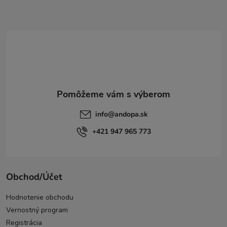
ä
t
i
e
info
@
andopa.sk
+421 947 965 773
Obchod/Účet
Hodnotenie obchodu
Vernostný program
Registrácia