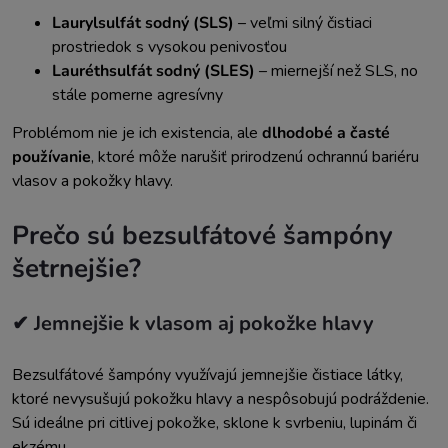
Laurylsulfát sodný (SLS)
– veľmi silný čistiaci
prostriedok s vysokou penivosťou
Lauréthsulfát sodný (SLES)
– miernejší než SLS, no
stále pomerne agresívny
Problémom nie je ich existencia, ale
dlhodobé a časté
používanie
, ktoré môže narušiť prirodzenú ochrannú bariéru
vlasov a pokožky hlavy.
Prečo sú bezsulfátové šampóny
šetrnejšie?
✔ Jemnejšie k vlasom aj pokožke hlavy
Bezsulfátové šampóny využívajú jemnejšie čistiace látky,
ktoré nevysušujú pokožku hlavy a nespôsobujú podráždenie.
Sú ideálne pri citlivej pokožke, sklone k svrbeniu, lupinám či
ekzému.