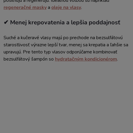
posilňujú a regenerujú. Ideálnou voľbou sú napríklad
regeneračné masky
a
oleje na vlasy
.
✔ Menej krepovatenia a lepšia poddajnosť
Suché a kučeravé vlasy majú po prechode na bezsulfátovú
starostlivosť výrazne lepší tvar, menej sa krepatia a ľahšie sa
upravujú. Pre tento typ vlasov odporúčame kombinovať
bezsulfátový šampón so
hydratačným kondicionérom
.