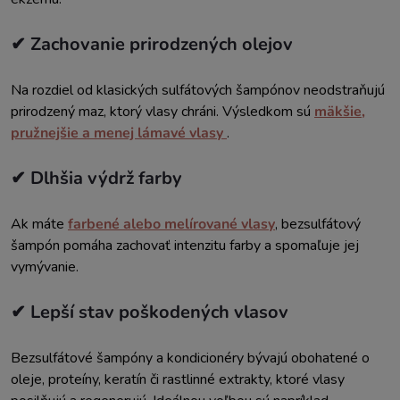
✔ Zachovanie prirodzených olejov
Na rozdiel od klasických sulfátových šampónov neodstraňujú
prirodzený maz, ktorý vlasy chráni. Výsledkom sú
mäkšie,
pružnejšie a menej lámavé vlasy
.
✔ Dlhšia výdrž farby
Ak máte
farbené alebo melírované vlasy
, bezsulfátový
šampón pomáha zachovať intenzitu farby a spomaľuje jej
vymývanie.
✔ Lepší stav poškodených vlasov
Bezsulfátové šampóny a kondicionéry bývajú obohatené o
oleje, proteíny, keratín či rastlinné extrakty, ktoré vlasy