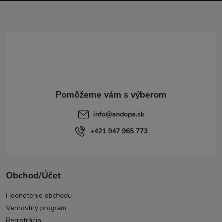
ä
t
i
e
info
@
andopa.sk
+421 947 965 773
Obchod/Účet
Hodnotenie obchodu
Vernostný program
Registrácia