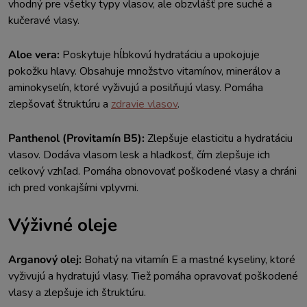
vhodný pre všetky typy vlasov, ale obzvlášť pre suché a
kučeravé vlasy.
Aloe vera:
Poskytuje hĺbkovú hydratáciu a upokojuje
pokožku hlavy. Obsahuje množstvo vitamínov, minerálov a
aminokyselín, ktoré vyživujú a posilňujú vlasy. Pomáha
zlepšovať štruktúru a
zdravie vlasov
.
Panthenol (Provitamín B5):
Zlepšuje elasticitu a hydratáciu
vlasov. Dodáva vlasom lesk a hladkosť, čím zlepšuje ich
celkový vzhľad. Pomáha obnovovať poškodené vlasy a chráni
ich pred vonkajšími vplyvmi.
Výživné oleje
Arganový olej:
Bohatý na vitamín E a mastné kyseliny, ktoré
vyživujú a hydratujú vlasy. Tiež pomáha opravovať poškodené
vlasy a zlepšuje ich štruktúru.