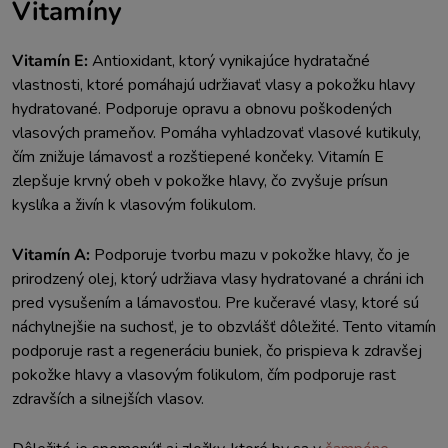
Vitamíny
Vitamín E:
Antioxidant, ktorý vynikajúce hydratačné
vlastnosti, ktoré pomáhajú udržiavať vlasy a pokožku hlavy
hydratované. Podporuje opravu a obnovu poškodených
vlasových prameňov. Pomáha vyhladzovať vlasové kutikuly,
čím znižuje lámavosť a rozštiepené končeky. Vitamín E
zlepšuje krvný obeh v pokožke hlavy, čo zvyšuje prísun
kyslíka a živín k vlasovým folikulom.
Vitamín A:
Podporuje tvorbu mazu v pokožke hlavy, čo je
prirodzený olej, ktorý udržiava vlasy hydratované a chráni ich
pred vysušením a lámavosťou. Pre kučeravé vlasy, ktoré sú
náchylnejšie na suchosť, je to obzvlášť dôležité. Tento vitamín
podporuje rast a regeneráciu buniek, čo prispieva k zdravšej
pokožke hlavy a vlasovým folikulom, čím podporuje rast
zdravších a silnejších vlasov.