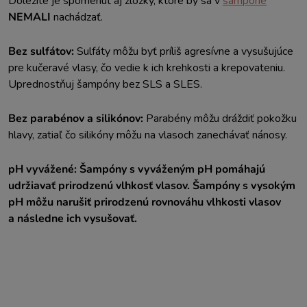
Dôležité je spomenúť aj zložky, ktoré by sa v
šampóne
NEMALI
nachádzať.
Bez sulfátov:
Sulfáty môžu byť príliš agresívne a vysušujúce
pre kučeravé vlasy, čo vedie k ich krehkosti a krepovateniu.
Uprednostňuj šampóny bez SLS a SLES.
Bez parabénov a silikónov:
Parabény môžu dráždiť pokožku
hlavy, zatiaľ čo silikóny môžu na vlasoch zanechávať nánosy.
pH vyvážené: Šampóny s vyváženým pH pomáhajú
udržiavať prirodzenú vlhkosť vlasov. Šampóny s vysokým
pH môžu narušiť prirodzenú rovnováhu vlhkosti vlasov
a následne ich vysušovať.