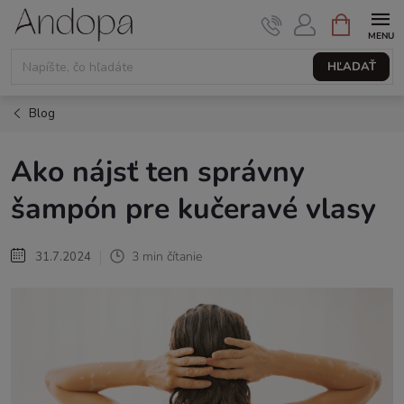
Prejsť
NÁKUPNÝ
KOŠÍK
na
obsah
HĽADAŤ
Blog
Ako nájsť ten správny
šampón pre kučeravé vlasy
3 min čítanie
31.7.2024