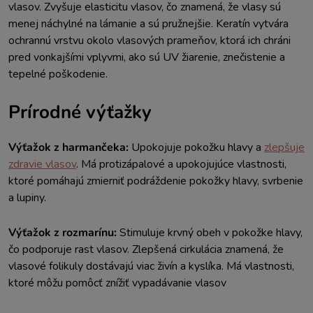
vlasov. Zvyšuje elasticitu vlasov, čo znamená, že vlasy sú
menej náchylné na lámanie a sú pružnejšie. Keratín vytvára
ochrannú vrstvu okolo vlasových prameňov, ktorá ich chráni
pred vonkajšími vplyvmi, ako sú UV žiarenie, znečistenie a
tepelné poškodenie.
Prírodné výťažky
Výťažok z harmančeka:
Upokojuje pokožku hlavy a
zlepšuje
zdravie vlasov
. Má protizápalové a upokojujúce vlastnosti,
ktoré pomáhajú zmierniť podráždenie pokožky hlavy, svrbenie
a lupiny.
Výťažok z rozmarínu:
Stimuluje krvný obeh v pokožke hlavy,
čo podporuje rast vlasov. Zlepšená cirkulácia znamená, že
vlasové folikuly dostávajú viac živín a kyslíka. Má vlastnosti,
ktoré môžu pomôcť znížiť vypadávanie vlasov