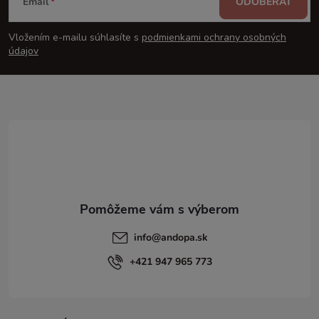
Email
ODOBERAŤ
á
Vložením e-mailu súhlasíte s
podmienkami ochrany osobných
p
údajov
ä
t
i
e
info
@
andopa.sk
+421 947 965 773