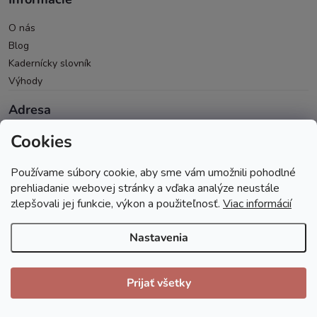
O nás
Blog
Kadernícky slovník
Výhody
Adresa
Cookies
Oravická 614/14
028 01 Trstená
Používame súbory cookie, aby sme vám umožnili pohodlné
Okres Tvrdošín
prehliadanie webovej stránky a vďaka analýze neustále
zlepšovali jej funkcie, výkon a použiteľnosť.
Viac informácií
Nastavenia
Copyright 2026
Andopa
. Všetky práva vyhradené.
Prijať všetky
Vytvoril Shoptet