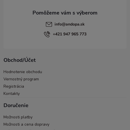
e
info
@
andopa.sk
+421 947 965 773
Obchod/Účet
Hodnotenie obchodu
Vernostný program
Registrácia
Kontakty
Doručenie
Možnosti platby
Možnosti a cena dopravy