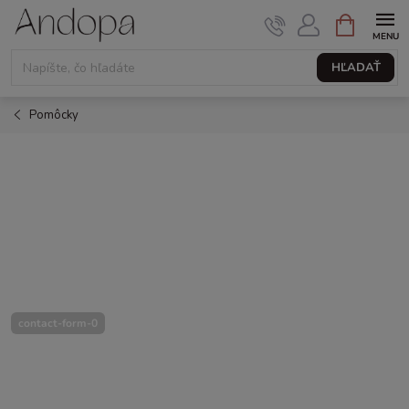
Prejsť
NÁKUPNÝ
KOŠÍK
na
obsah
HĽADAŤ
Pomôcky
contact-form-0