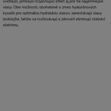
svetlejší, jemnejší rozjasňujúci efekt aj pre tie najjemnejšie
vlasy. Obe možnosti, obohatené o zmes hyalurónových
kyselín pre optimálnu hydratáciu vlasov, zanechávajú vlasy
lesklejšie, ľahšie sa rozčesávajú a zároveň eliminujú statickú
elektrinu.