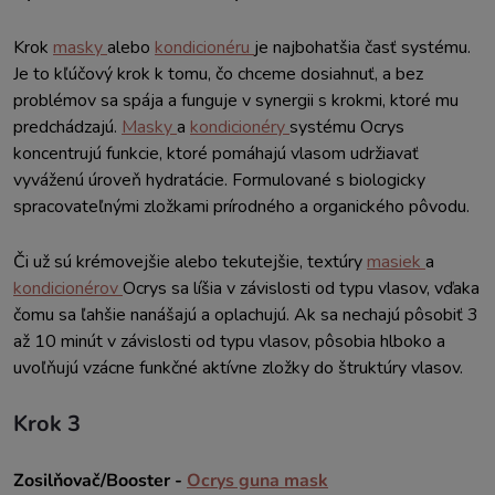
Krok
masky
alebo
kondicionéru
je najbohatšia časť systému.
Je to kľúčový krok k tomu, čo chceme dosiahnuť, a bez
problémov sa spája a funguje v synergii s krokmi, ktoré mu
predchádzajú.
Masky
a
kondicionéry
systému Ocrys
koncentrujú funkcie, ktoré pomáhajú vlasom udržiavať
vyváženú úroveň hydratácie. Formulované s biologicky
spracovateľnými zložkami prírodného a organického pôvodu.
Či už sú krémovejšie alebo tekutejšie, textúry
masiek
a
kondicionérov
Ocrys sa líšia v závislosti od typu vlasov, vďaka
čomu sa ľahšie nanášajú a oplachujú. Ak sa nechajú pôsobiť 3
až 10 minút v závislosti od typu vlasov, pôsobia hlboko a
uvoľňujú vzácne funkčné aktívne zložky do štruktúry vlasov.
Krok 3
Zosilňovač/Booster -
Ocrys guna mask