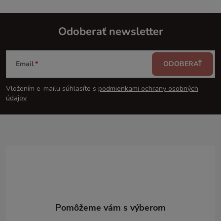
Odoberať newsletter
Z
Email
ODOBERAŤ
á
Vložením e-mailu súhlasíte s
podmienkami ochrany osobných
p
údajov
ä
t
i
e