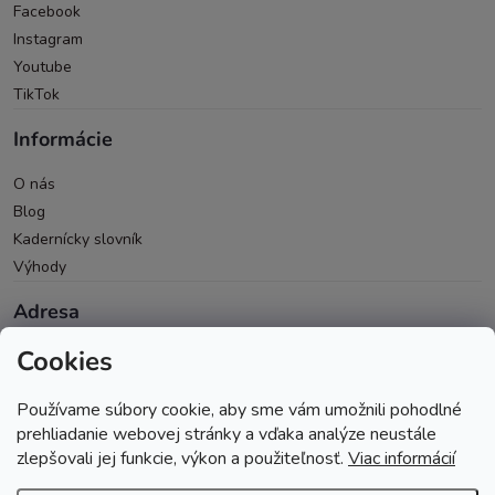
Facebook
Instagram
Youtube
TikTok
Informácie
O nás
Blog
Kadernícky slovník
Výhody
Adresa
Cookies
Oravická 614/14
028 01 Trstená
Používame súbory cookie, aby sme vám umožnili pohodlné
Okres Tvrdošín
prehliadanie webovej stránky a vďaka analýze neustále
zlepšovali jej funkcie, výkon a použiteľnosť.
Viac informácií