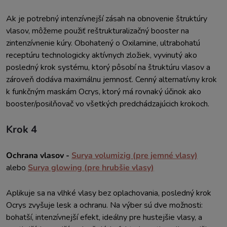
Ak je potrebný intenzívnejší zásah na obnovenie štruktúry
vlasov, môžeme použiť reštrukturalizačný booster na
zintenzívnenie kúry. Obohatený o Oxilamine, ultrabohatú
receptúru technologicky aktívnych zložiek, vyvinutý ako
posledný krok systému, ktorý pôsobí na štruktúru vlasov a
zároveň dodáva maximálnu jemnosť. Cenný alternatívny krok
k funkčným maskám Ocrys, ktorý má rovnaký účinok ako
booster/posilňovač vo všetkých predchádzajúcich krokoch.
Krok 4
Ochrana vlasov -
Surya volumizig (pre jemné vlasy)
alebo
Surya glowing (pre hrubšie vlasy)
Aplikuje sa na vlhké vlasy bez oplachovania, posledný krok
Ocrys zvyšuje lesk a ochranu. Na výber sú dve možnosti:
bohatší, intenzívnejší efekt, ideálny pre hustejšie vlasy, a