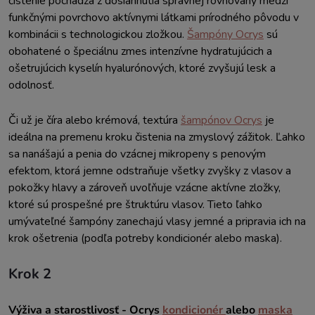
čistenie pochádza z dosiahnutia správnej rovnováhy medzi
funkčnými povrchovo aktívnymi látkami prírodného pôvodu v
kombinácii s technologickou zložkou.
Šampóny Ocrys
sú
obohatené o špeciálnu zmes intenzívne hydratujúcich a
ošetrujúcich kyselín hyalurónových, ktoré zvyšujú lesk a
odolnosť.
Či už je číra alebo krémová, textúra
šampónov Ocrys
je
ideálna na premenu kroku čistenia na zmyslový zážitok. Ľahko
sa nanášajú a penia do vzácnej mikropeny s penovým
efektom, ktorá jemne odstraňuje všetky zvyšky z vlasov a
pokožky hlavy a zároveň uvoľňuje vzácne aktívne zložky,
ktoré sú prospešné pre štruktúru vlasov. Tieto ľahko
umývateľné šampóny zanechajú vlasy jemné a pripravia ich na
krok ošetrenia (podľa potreby kondicionér alebo maska).
Krok 2
Výživa a starostlivosť - Ocrys
kondicionér
alebo
maska