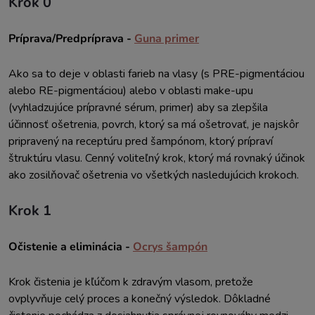
Krok 0
Príprava/Predpríprava -
Guna primer
Ako sa to deje v oblasti farieb na vlasy (s PRE-pigmentáciou
alebo RE-pigmentáciou) alebo v oblasti make-upu
(vyhladzujúce prípravné sérum, primer) aby sa zlepšila
účinnosť ošetrenia, povrch, ktorý sa má ošetrovať, je najskôr
pripravený na receptúru pred šampónom, ktorý prípraví
štruktúru vlasu. Cenný voliteľný krok, ktorý má rovnaký účinok
ako zosilňovač ošetrenia vo všetkých nasledujúcich krokoch.
Krok 1
Očistenie a eliminácia -
Ocrys šampón
Krok čistenia je kľúčom k zdravým vlasom, pretože
ovplyvňuje celý proces a konečný výsledok. Dôkladné