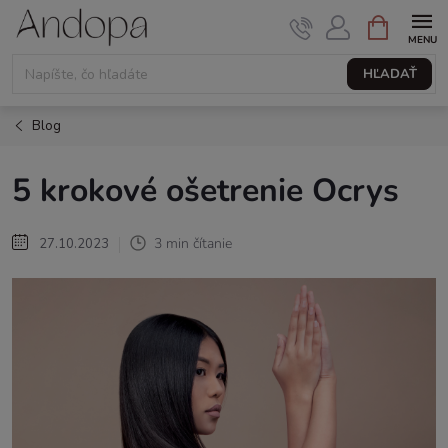
Prejsť
NÁKUPNÝ
KOŠÍK
na
obsah
HĽADAŤ
Blog
5 krokové ošetrenie Ocrys
3 min čítanie
27.10.2023