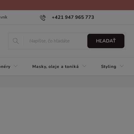
+421 947 965 773
vník
HĽADAŤ
onéry
Masky, oleje a toniká
Styling