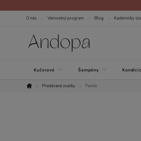
Prejsť
na
O nás
Vernostný program
Blog
Kadernícky slo
obsah
Kučeravé
Šampóny
Kondici
Predávané značky
Panda
Domov