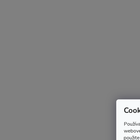
Cook
Používa
webovej
použite