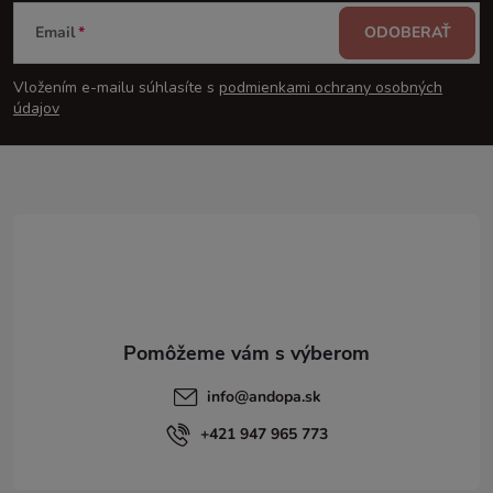
Z
Email
ODOBERAŤ
á
Vložením e-mailu súhlasíte s
podmienkami ochrany osobných
p
údajov
ä
t
i
e
info
@
andopa.sk
+421 947 965 773