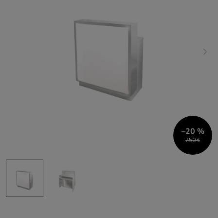
–20 %
750 €