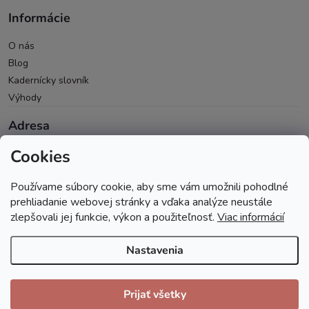
Informácie
O nás
Blog
Kadernícky slovník
Výhody
Adresa
Cookies
Oravická 614/14
028 01 Trstená
Používame súbory cookie, aby sme vám umožnili pohodlné
Okres Tvrdošín
prehliadanie webovej stránky a vďaka analýze neustále
zlepšovali jej funkcie, výkon a použiteľnosť.
Viac informácií
Nastavenia
Copyright 2026
Andopa
. Všetky práva vyhradené.
Prijať všetky
Vytvoril Shoptet