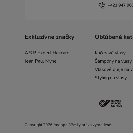
e
+421 947 96
Exkluzívne značky
Obľúbené kat
A.S.P Expert Haircare
Kučeravé vlasy
Jean Paul Mynè
Šampóny na vlasy
Vlasové oleje na v
Styling na vlasy
Copyright 2026
Andopa
. Všetky práva vyhradené.