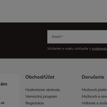
Email
Vložením e-mailu súhlasíte s
podmienk
Obchod/Účet
Doručenie
Hodnotenie obchodu
Možnosti platb
Vernostný program
Možnosti a cen
.sk
Registrácia
Vrátenie a zruš