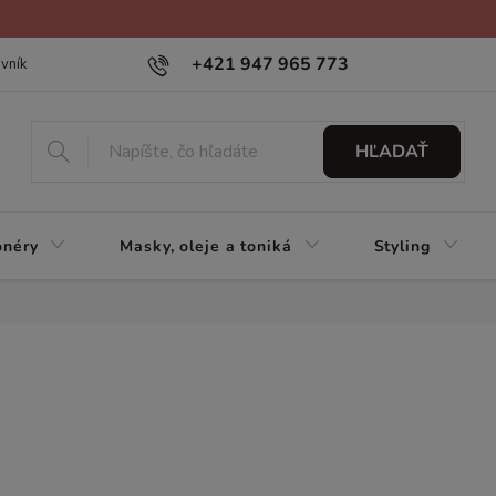
+421 947 965 773
vník
HĽADAŤ
onéry
Masky, oleje a toniká
Styling