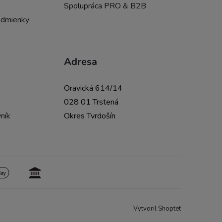
Spolupráca PRO & B2B
odmienky
Adresa
Oravická 614/14
028 01 Trstená
ník
Okres Tvrdošín
Vytvoril Shoptet