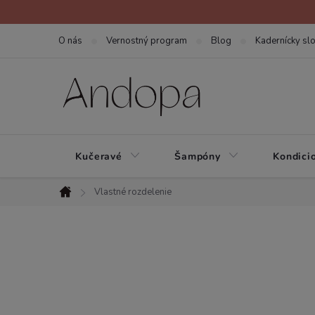
Prejsť
na
O nás
Vernostný program
Blog
Kadernícky slo
obsah
Kučeravé
Šampóny
Kondici
Vlastné rozdelenie
Domov