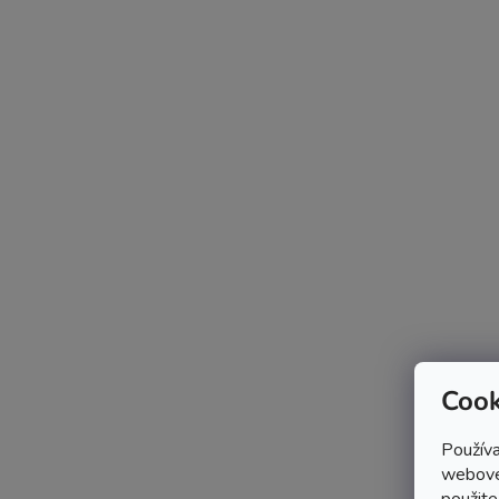
Cook
Používa
webovej
použite