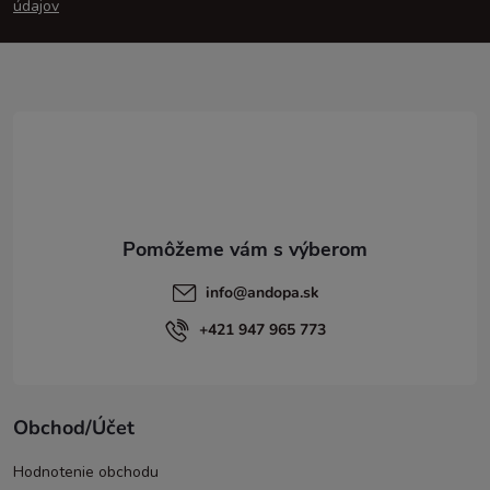
p
údajov
ä
t
i
e
info
@
andopa.sk
+421 947 965 773
Obchod/Účet
Hodnotenie obchodu