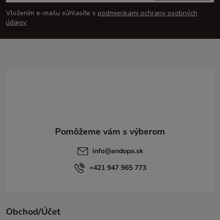
á
Vložením e-mailu súhlasíte s
podmienkami ochrany osobných
p
údajov
ä
t
i
e
info
@
andopa.sk
+421 947 965 773
Obchod/Účet