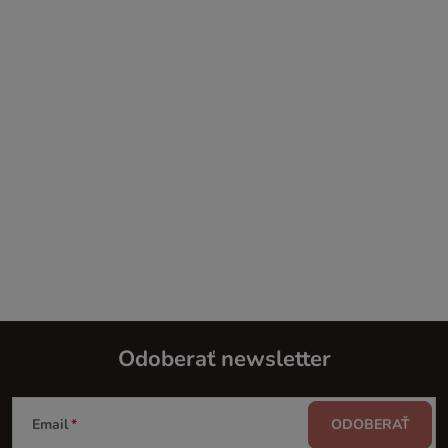
Odoberať newsletter
Z
Email
ODOBERAŤ