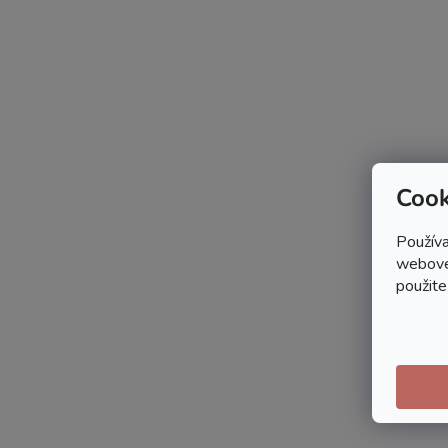
Cook
Používa
webovej
použite