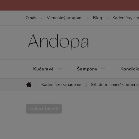
Prejsť
na
O nás
Vernostný program
Blog
Kadernícky slo
obsah
Kučeravé
Šampóny
Kondici
Kadernícke zariadenie
Skladom - ihneď k odberu
Domov
contact-form-0