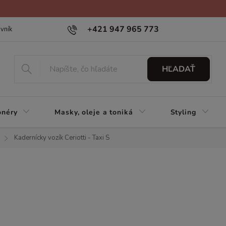
+421 947 965 773
vník
HĽADAŤ
onéry
Masky, oleje a toniká
Styling
Kadernícky vozík Ceriotti - Taxi S