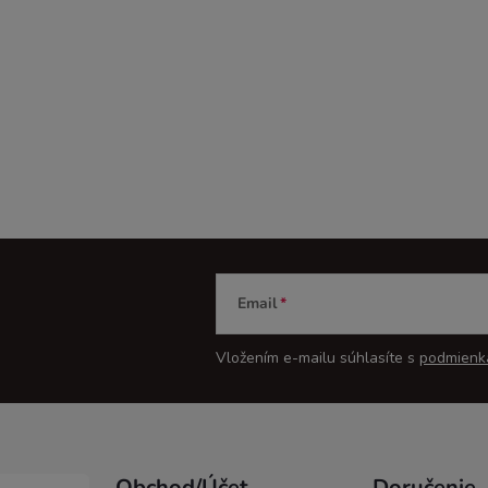
Email
Vložením e-mailu súhlasíte s
podmienk
Obchod/Účet
Doručenie