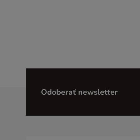
Z
Odoberať newsletter
á
p