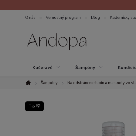
Prejsť
na
O nás
Vernostný program
Blog
Kadernícky slo
obsah
Kučeravé
Šampóny
Kondici
Šampóny
Na odstránenie lupín a mastnoty vo vl
Domov
Tip 💡