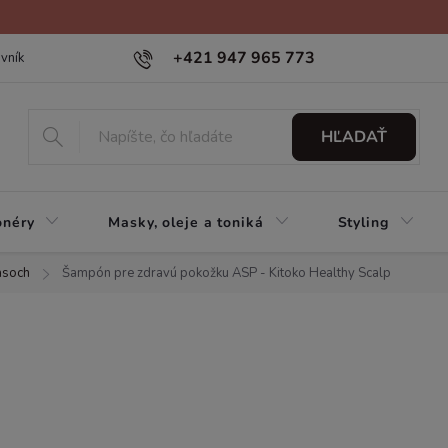
+421 947 965 773
vník
HĽADAŤ
onéry
Masky, oleje a toniká
Styling
asoch
Šampón pre zdravú pokožku ASP - Kitoko Healthy Scalp