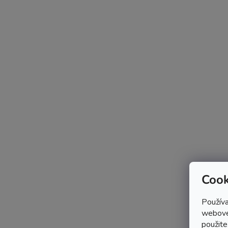
Cook
Používa
webovej
použite