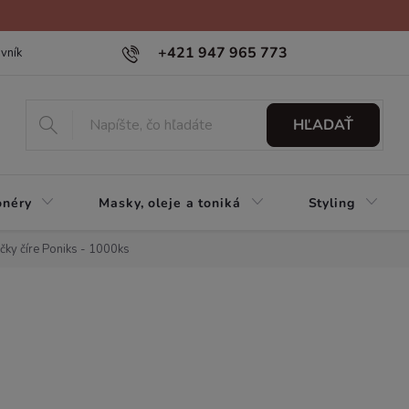
+421 947 965 773
vník
HĽADAŤ
onéry
Masky, oleje a toniká
Styling
čky číre Poniks - 1000ks