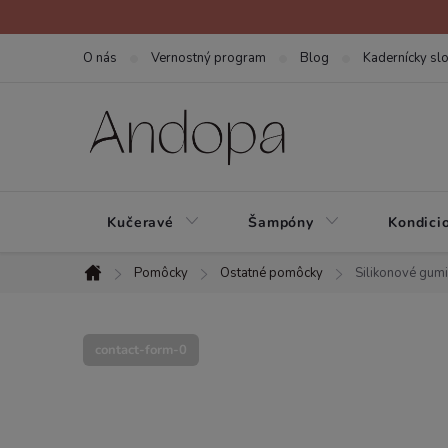
Prejsť
na
O nás
Vernostný program
Blog
Kadernícky slo
obsah
Kučeravé
Šampóny
Kondici
Pomôcky
Ostatné pomôcky
Silikonové gumi
Domov
contact-form-0