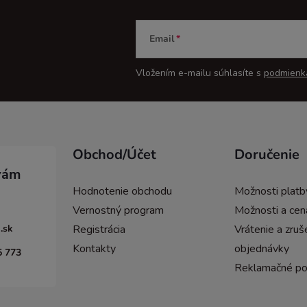
Email
Vložením e-mailu súhlasíte s
podmienk
Obchod/Účet
Doručenie
Hodnotenie obchodu
Možnosti platb
Vernostný program
Možnosti a cen
.sk
Registrácia
Vrátenie a zruš
Kontakty
objednávky
5 773
Reklamačné p