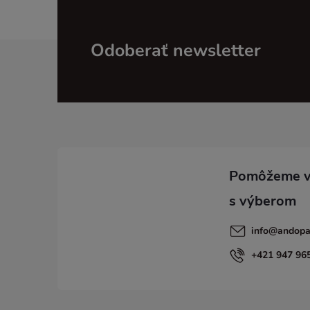
Z
Odoberať newsletter
á
p
ä
t
i
info
@
andopa
e
+421 947 96