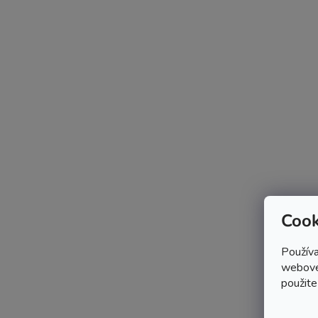
Cook
Používa
webovej
použite