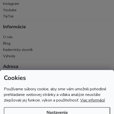
Instagram
Youtube
TikTok
Informácie
O nás
Blog
Kadernícky slovník
Výhody
Adresa
Cookies
Oravická 614/14
028 01 Trstená
Používame súbory cookie, aby sme vám umožnili pohodlné
Okres Tvrdošín
prehliadanie webovej stránky a vďaka analýze neustále
zlepšovali jej funkcie, výkon a použiteľnosť.
Viac informácií
Nastavenia