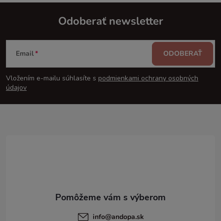
Odoberať newsletter
Z
Email
ODOBERAŤ
á
Vložením e-mailu súhlasíte s
podmienkami ochrany osobných
p
údajov
ä
t
i
e
info
@
andopa.sk