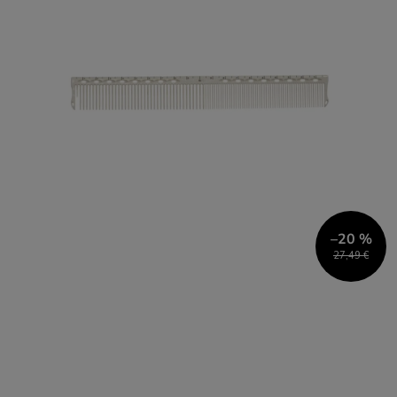
–20 %
27,49 €