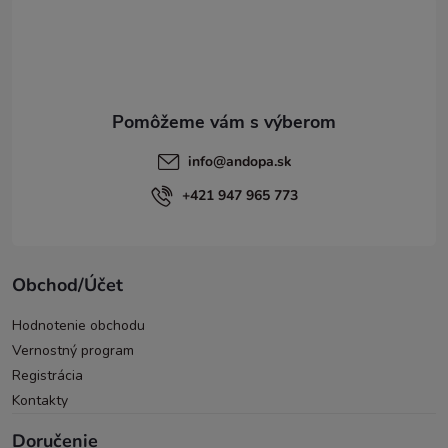
t
i
e
info
@
andopa.sk
+421 947 965 773
Obchod/Účet
Hodnotenie obchodu
Vernostný program
Registrácia
Kontakty
Doručenie